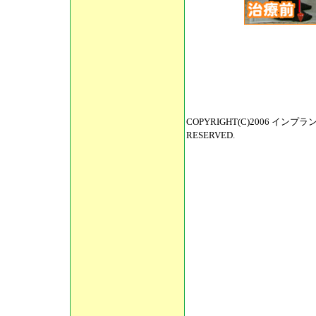
COPYRIGHT(C)2006 イン
RESERVED.