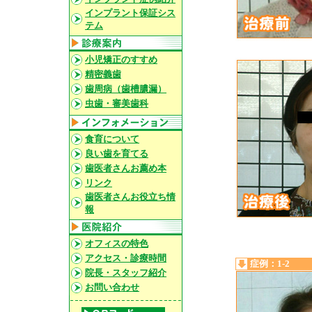
インプラント保証シス
テム
小児矯正のすすめ
精密義歯
歯周病（歯槽膿漏）
虫歯・審美歯科
食育について
良い歯を育てる
歯医者さんお薦め本
リンク
歯医者さんお役立ち情
報
オフィスの特色
アクセス・診療時間
症例：1-2
院長・スタッフ紹介
お問い合わせ