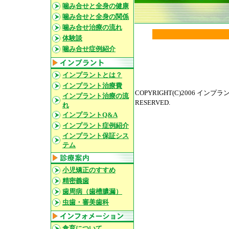
噛み合せと全身の健康
噛み合せと全身の関係
噛み合せ治療の流れ
体験談
噛み合せ症例紹介
インプラントとは？
インプラント治療費
COPYRIGHT(C)2006 イン
インプラント治療の流
RESERVED.
れ
インプラントQ&A
インプラント症例紹介
インプラント保証シス
テム
小児矯正のすすめ
精密義歯
歯周病（歯槽膿漏）
虫歯・審美歯科
食育について